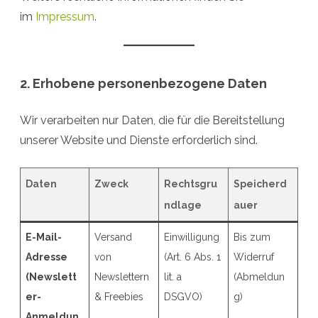
im
Impressum
.
2. Erhobene personenbezogene Daten
Wir verarbeiten nur Daten, die für die Bereitstellung
unserer Website und Dienste erforderlich sind.
Daten
Zweck
Rechtsgru
Speicherd
ndlage
auer
E-Mail-
Versand
Einwilligung
Bis zum
Adresse
von
(Art. 6 Abs. 1
Widerruf
(Newslett
Newslettern
lit. a
(Abmeldun
er-
& Freebies
DSGVO)
g)
Anmeldun