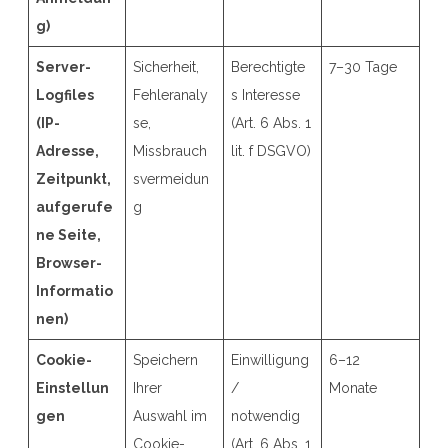
g)
Server-
Sicherheit,
Berechtigte
7–30 Tage
Logfiles
Fehleranaly
s Interesse
(IP-
se,
(Art. 6 Abs. 1
Adresse,
Missbrauch
lit. f DSGVO)
Zeitpunkt,
svermeidun
aufgerufe
g
ne Seite,
Browser-
Informatio
nen)
Cookie-
Speichern
Einwilligung
6–12
Einstellun
Ihrer
/
Monate
gen
Auswahl im
notwendig
Cookie-
(Art. 6 Abs. 1