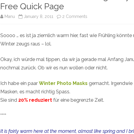
Free Quick Page
on
Manu
January 8, 2011
2 Comments
Photo
Soooo … es ist ja ziemlich warm hier, fast wie Frühling kö
Masks
Winter zeugs raus – lol.
Winter
+
Okay, ich würde mal tippen, da wir ja gerade mal Anfang Jan
nochmal zurück. Ob wir es nun wollen oder nicht.
Vintage
Keys
Ich habe ein paar
Winter Photo Masks
gemacht. Irgendwie a
[CU]
Masken, es macht richtig Spass.
Sie sind
20% reduziert
für eine begrenzte Zeit.
+
January
****
Desktop
It is fairly warm here at the moment, almost like spring and I bri
+