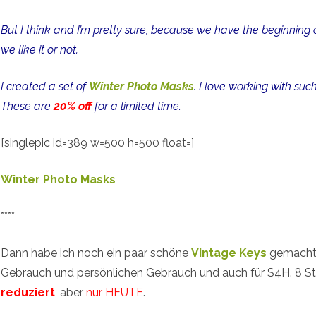
Free
But I think and I’m pretty sure, because we have the beginning o
Quick
we like it or not.
Page
I created a set of
Winter Photo Masks
. I love working with suc
These are
20% off
for a limited time.
[singlepic id=389 w=500 h=500 float=]
Winter Photo Masks
****
Dann habe ich noch ein paar schöne
Vintage Keys
gemacht.
Gebrauch und persönlichen Gebrauch und auch für S4H. 8 Stüc
reduziert
, aber
nur HEUTE
.