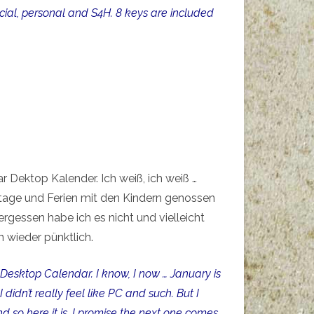
ial, personal and S4H. 8 keys are included
r Dektop Kalender. Ich weiß, ich weiß …
ertage und Ferien mit den Kindern genossen
ergessen habe ich es nicht und vielleicht
 wieder pünktlich.
Desktop Calendar. I know, I now … January is
didn’t really feel like PC and such. But I
 so here it is. I promise the next one comes