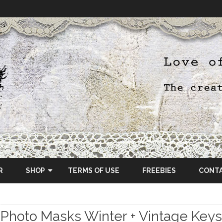
Skip
to
R
SHOP
TERMS OF USE
FREEBIES
CONT
content
ETSY SHOP
Photo Masks Winter + Vintage Keys
OSCRAPS