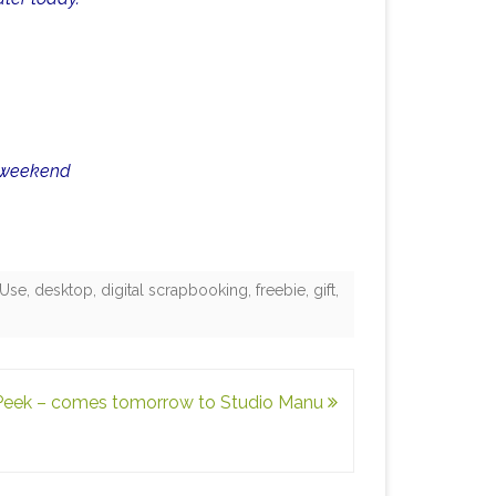
c weekend
 Use
,
desktop
,
digital scrapbooking
,
freebie
,
gift
,
Peek – comes tomorrow to Studio Manu