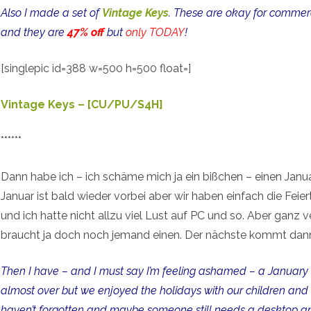
Also I made a set of
Vintage Keys
. These are okay for commerc
and they are
47% off
but
only TODAY
!
[singlepic id=388 w=500 h=500 float=]
Vintage Keys – [CU/PU/S4H]
******
Dann habe ich – ich schäme mich ja ein bißchen – einen Janua
Januar ist bald wieder vorbei aber wir haben einfach die Fei
und ich hatte nicht allzu viel Lust auf PC und so. Aber ganz v
braucht ja doch noch jemand einen. Der nächste kommt dann
Then I have – and I must say I’m feeling ashamed – a January 
almost over but we enjoyed the holidays with our children and I 
haven’t forgotten and maybe someone still needs a desktop and