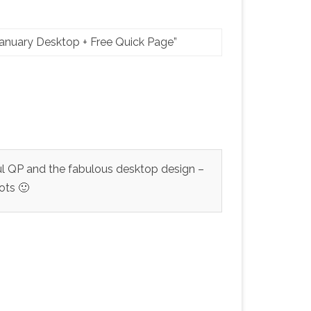
January Desktop + Free Quick Page
”
ul QP and the fabulous desktop design –
lots 🙂