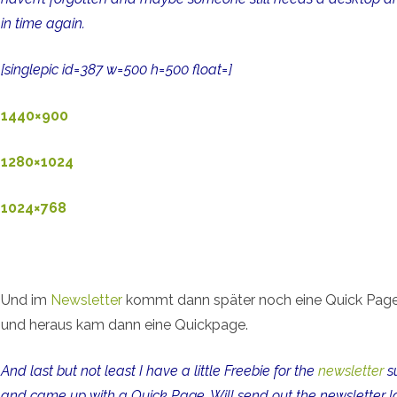
in time again.
[singlepic id=387 w=500 h=500 float=]
1440×900
1280×1024
1024×768
Und im
Newsletter
kommt dann später noch eine Quick Page
und heraus kam dann eine Quickpage.
And last but not least I have a little Freebie for the
newsletter
su
and came up with a Quick Page. Will send out the newsletter l