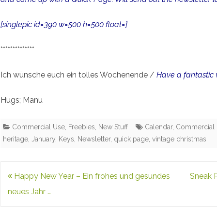
[singlepic id=390 w=500 h=500 float=]
**************
Ich wünsche euch ein tolles Wochenende /
Have a fantasti
Hugs; Manu
Commercial Use
,
Freebies
,
New Stuff
Calendar
,
Commercial
heritage
,
January
,
Keys
,
Newsletter
,
quick page
,
vintage christmas
Post
Happy New Year – Ein frohes und gesundes
Sneak 
navigation
neues Jahr …