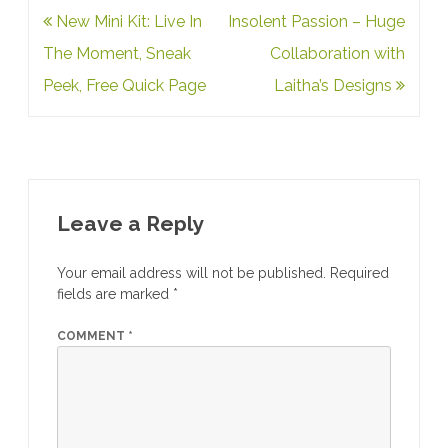
Post
New Mini Kit: Live In
Insolent Passion – Huge
navigation
The Moment, Sneak
Collaboration with
Peek, Free Quick Page
Laitha’s Designs
Leave a Reply
Your email address will not be published.
Required
fields are marked
*
COMMENT
*