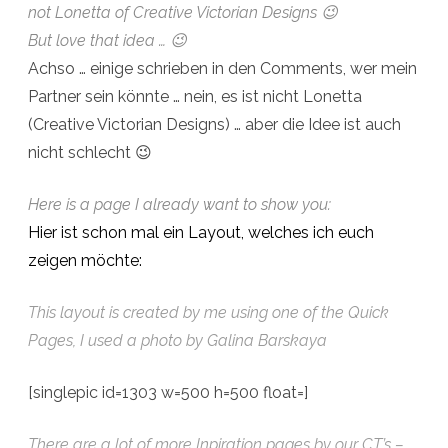
not Lonetta of Creative Victorian Designs 😉
But love that idea … 😉
Achso … einige schrieben in den Comments, wer mein
Partner sein könnte … nein, es ist nicht Lonetta
(Creative Victorian Designs) … aber die Idee ist auch
nicht schlecht 😉
Here is a page I already want to show you:
Hier ist schon mal ein Layout, welches ich euch
zeigen möchte:
This layout is created by me using one of the Quick
Pages, I used a photo by Galina Barskaya
[singlepic id=1303 w=500 h=500 float=]
There are a lot of more Inpiration pages by our CT’s –