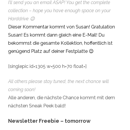
I’ll send you an email ASAP! You get the complete
collection – hope you have enough space on your
Harddrive 😉
Dieser Kommentar kommt von Susan! Gratulation
Susan! Es kommt dann gleich eine E-Mail! Du
bekommst die gesamte Kollektion, hoffentlich ist
genügend Platz auf deiner Festplatte 😉
[singlepic id=1305 w=500 h=70 float=]
All others please stay tuned, the next chance will
coming soon!
Alle anderen, die nächste Chance kommt mit dem
nächsten Sneak Peek bald!
Newsletter Freebie – tomorrow