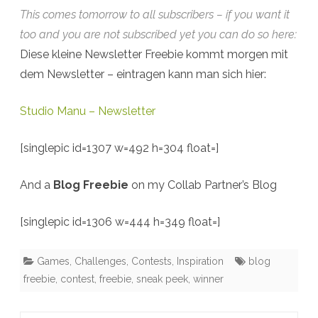
This comes tomorrow to all subscribers – if you want it
too and you are not subscribed yet you can do so here:
Diese kleine Newsletter Freebie kommt morgen mit
dem Newsletter – eintragen kann man sich hier:
Studio Manu – Newsletter
[singlepic id=1307 w=492 h=304 float=]
And a
Blog Freebie
on my Collab Partner’s Blog
[singlepic id=1306 w=444 h=349 float=]
Games, Challenges, Contests
,
Inspiration
blog
freebie
,
contest
,
freebie
,
sneak peek
,
winner