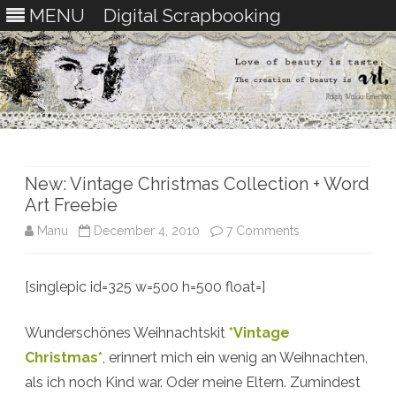
MENU
Digital Scrapbooking
Skip
to
content
New: Vintage Christmas Collection + Word
Art Freebie
on
Manu
December 4, 2010
7 Comments
New:
[singlepic id=325 w=500 h=500 float=]
Vintage
Christmas
Wunderschönes Weihnachtskit
*Vintage
Collection
Christmas*
, erinnert mich ein wenig an Weihnachten,
als ich noch Kind war. Oder meine Eltern. Zumindest
+