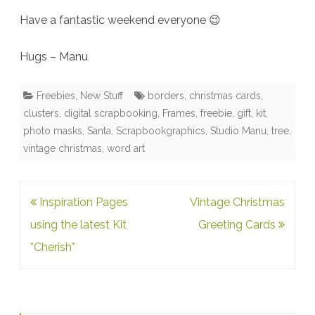
Have a fantastic weekend everyone 😉
Hugs – Manu
Freebies
,
New Stuff
borders
,
christmas cards
,
clusters
,
digital scrapbooking
,
Frames
,
freebie
,
gift
,
kit
,
photo masks
,
Santa
,
Scrapbookgraphics
,
Studio Manu
,
tree
,
vintage christmas
,
word art
Post
Inspiration Pages
Vintage Christmas
navigation
using the latest Kit
Greeting Cards
*Cherish*