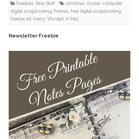
Freebies
,
New Stuff
christmas
,
cluster
,
computer
,
Cluster
digital scrapbooking
,
Frames
,
free digital scrapbooking
,
Frames,
freebie
,
kit
,
merry
,
Wordart
,
X-Mas
Word
Newsletter Freebie
Art
&
Cards