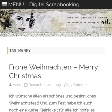
MENU
Digital Scrapbooking
Skip
to
content
TAG:
MERRY
Frohe Weihnachten – Merry
Christmas
on
Manu
December 24, 2009
37 Comments
Frohe
Ich wünsche allen ein schönes und besinnliches
Weihnachten
Weihnachtsfest! Und zum Fest habe ich auch
noch eine kleine Kleinigkeit für alle, ich hoffe, es
–