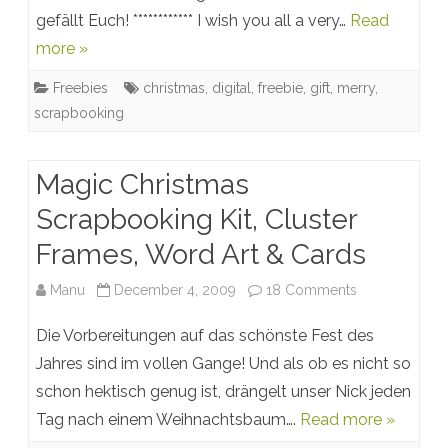
gefällt Euch! ************ I wish you all a very…
Read
Merry
more »
Christmas
Freebies
christmas
,
digital
,
freebie
,
gift
,
merry
,
scrapbooking
Magic Christmas
Scrapbooking Kit, Cluster
Frames, Word Art & Cards
on
Manu
December 4, 2009
18 Comments
Magic
Die Vorbereitungen auf das schönste Fest des
Christmas
Jahres sind im vollen Gange! Und als ob es nicht so
schon hektisch genug ist, drängelt unser Nick jeden
Scrapbooking
Tag nach einem Weihnachtsbaum….
Read more »
Kit,